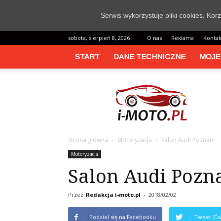
Serwis wykorzystuje pliki cookies. Ko
sobota, sierpień 8, 2026
O nas
Reklama
Kontak
START
DANE TECHNICZNE
MOJE
i-
moto.pl
Strona główna
Motoryzacja
Salon Audi Poznań
Motoryzacja
Salon Audi Pozn
Przez
Redakcja i-moto.pl
-
2018/02/02
Podziel się na Facebooku
Tweet (Ćw