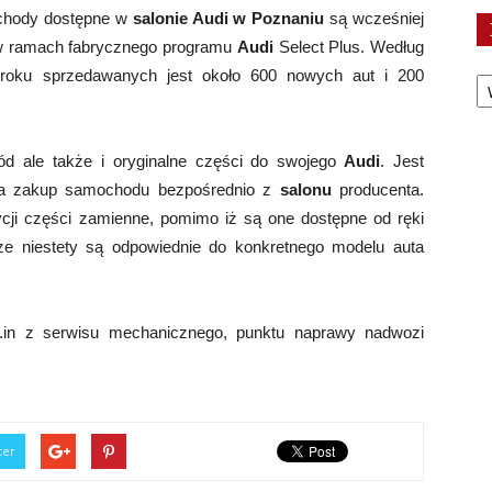
ochody dostępne w
salonie Audi
w Poznaniu
są wcześniej
 w ramach fabrycznego programu
Audi
Select Plus. Według
Ka
oku sprzedawanych jest około 600 nowych aut i 200
 ale także i oryginalne części do swojego
Audi
. Jest
na zakup samochodu bezpośrednio z
salonu
producenta.
ji części zamienne, pomimo iż są one dostępne od ręki
ze niestety są odpowiednie do konkretnego modelu auta
in z serwisu mechanicznego, punktu naprawy nadwozi
ter