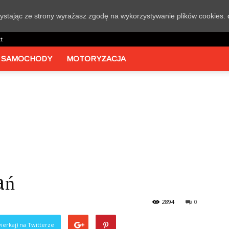
rzystając ze strony wyrażasz zgodę na wykorzystywanie plików cookies.
t
 SAMOCHODY
MOTORYZACJA
ań
2894
0
ierkaj) na Twitterze