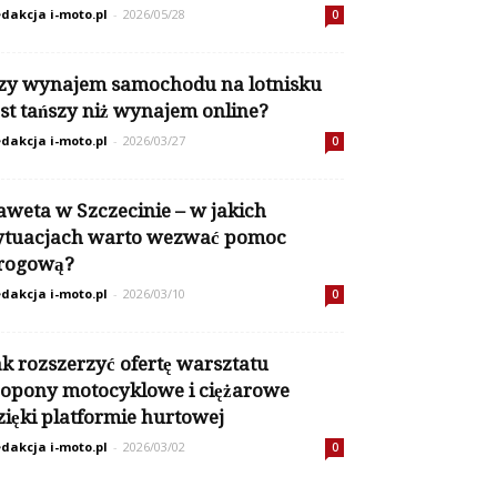
dakcja i-moto.pl
-
2026/05/28
0
zy wynajem samochodu na lotnisku
est tańszy niż wynajem online?
dakcja i-moto.pl
-
2026/03/27
0
aweta w Szczecinie – w jakich
ytuacjach warto wezwać pomoc
rogową?
dakcja i-moto.pl
-
2026/03/10
0
ak rozszerzyć ofertę warsztatu
 opony motocyklowe i ciężarowe
zięki platformie hurtowej
dakcja i-moto.pl
-
2026/03/02
0