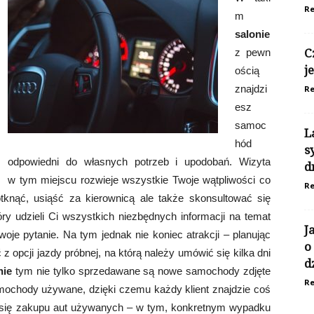
Re
m
salonie
z pewn
C
j
ością
znajdzi
Re
esz
samoc
L
hód
s
odpowiedni do własnych potrzeb i upodobań. Wizyta
d
w tym miejscu rozwieje wszystkie Twoje wątpliwości co
Re
knąć, usiąść za kierownicą ale także skonsultować się
y udzieli Ci wszystkich niezbędnych informacji na temat
J
je pytanie. Na tym jednak nie koniec atrakcji – planując
o
pcji jazdy próbnej, na którą należy umówić się kilka dni
d
nie
tym nie tylko sprzedawane są nowe samochody zdjęte
Re
mochody używane, dzięki czemu każdy klient znajdzie coś
ą się zakupu aut używanych – w tym, konkretnym wypadku