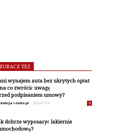
ZOBACZ TEŻ
ani wynajem auta bez ukrytych opłat
 na co zwrócić uwagę
rzed podpisaniem umowy?
dakcja i-moto.pl
-
2026/07/26
0
ak dobrze wyposażyć lakiernie
amochodową?