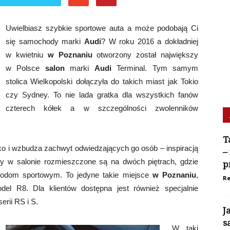
Uwielbiasz szybkie sportowe auta a może podobają Ci
się samochody marki
Audi
? W roku 2016 a dokładniej
w kwietniu
w Poznaniu
otworzony został największy
w Polsce
salon
marki
Audi
Terminal. Tym samym
stolica Wielkopolski dołączyła do takich miast jak Tokio
czy Sydney. To nie lada gratka dla wszystkich fanów
czterech kółek a w szczególności zwolenników
T
 i wzbudza zachwyt odwiedzających go osób – inspiracją
–
dy w salonie rozmieszczone są na dwóch piętrach, gdzie
p
hodom sportowym. To jedyne takie miejsce
w Poznaniu
,
Re
el R8. Dla klientów dostępna jest również specjalnie
erii RS i S.
J
s
W taki