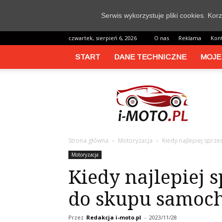
Serwis wykorzystuje pliki cookies. Ko
czwartek, sierpień 6, 2026
O nas
Reklama
Kon
START
DANE TECHNICZNE
MOJE
i-
moto.pl
Strona główna
Motoryzacja
Kiedy najlepiej spr
Motoryzacja
Kiedy najlepiej 
do skupu samoc
Przez
Redakcja i-moto.pl
-
2023/11/28