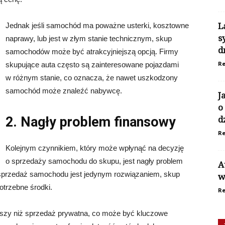
Jednak jeśli samochód ma poważne usterki, kosztowne
L
s
naprawy, lub jest w złym stanie technicznym, skup
d
samochodów może być atrakcyjniejszą opcją. Firmy
Re
skupujące auta często są zainteresowane pojazdami
w różnym stanie, co oznacza, że nawet uszkodzony
samochód może znaleźć nabywcę.
J
o
2. Nagły problem finansowy
d
Re
Kolejnym czynnikiem, który może wpłynąć na decyzję
o sprzedaży samochodu do skupu, jest nagły problem
A
a sprzedaż samochodu jest jedynym rozwiązaniem, skup
w
trzebne środki.
Re
szy niż sprzedaż prywatna, co może być kluczowe