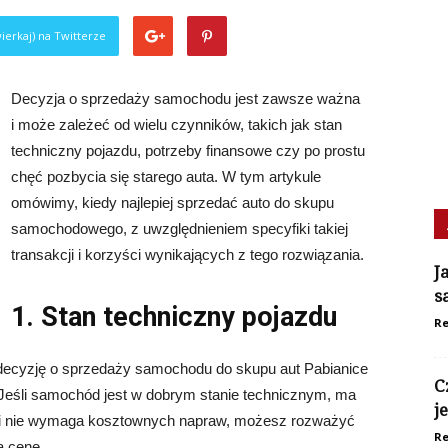
ierkaj) na Twitterze
Decyzja o sprzedaży samochodu jest zawsze ważna
i może zależeć od wielu czynników, takich jak stan
techniczny pojazdu, potrzeby finansowe czy po prostu
chęć pozbycia się starego auta. W tym artykule
omówimy, kiedy najlepiej sprzedać auto do skupu
samochodowego, z uwzględnieniem specyfiki takiej
transakcji i korzyści wynikających z tego rozwiązania.
J
s
1. Stan techniczny pojazdu
Re
decyzję o sprzedaży samochodu do skupu aut Pabianice
C
. Jeśli samochód jest w dobrym stanie technicznym, ma
j
ny i nie wymaga kosztownych napraw, możesz rozważyć
Re
ą cenę.