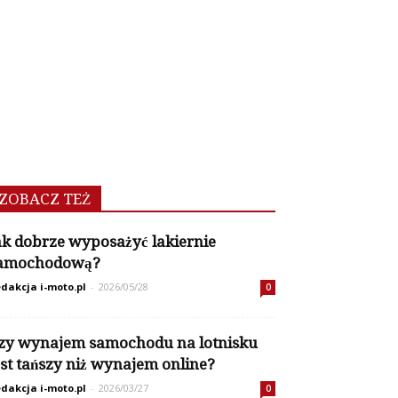
ZOBACZ TEŻ
ak dobrze wyposażyć lakiernie
amochodową?
dakcja i-moto.pl
-
2026/05/28
0
zy wynajem samochodu na lotnisku
est tańszy niż wynajem online?
dakcja i-moto.pl
-
2026/03/27
0