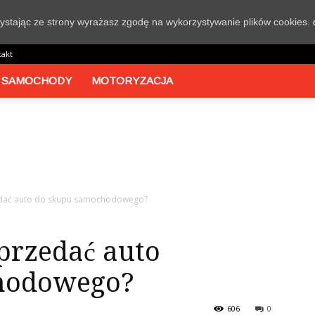
rzystając ze strony wyrażasz zgodę na wykorzystywanie plików cookies.
takt
 SAMOCHODY
MOTORYZACJA
zedać auto do skupu samochodowego?
sprzedać auto
hodowego?
606
0