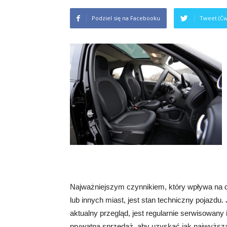
Podziel się na Facebooku
Tweet (Ćw
Najważniejszym czynnikiem, który wpływa na 
lub innych miast, jest stan techniczny pojazdu
aktualny przegląd, jest regularnie serwisowa
prywatną sprzedaż, aby uzyskać jak najwyższ