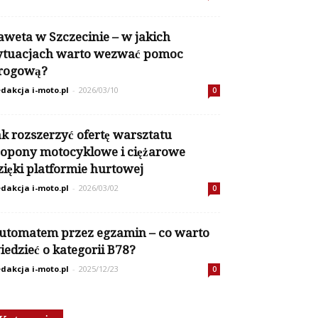
aweta w Szczecinie – w jakich
ytuacjach warto wezwać pomoc
rogową?
dakcja i-moto.pl
-
2026/03/10
0
ak rozszerzyć ofertę warsztatu
 opony motocyklowe i ciężarowe
zięki platformie hurtowej
dakcja i-moto.pl
-
2026/03/02
0
utomatem przez egzamin – co warto
iedzieć o kategorii B78?
dakcja i-moto.pl
-
2025/12/23
0