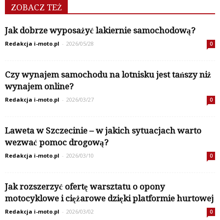
ZOBACZ TEŻ
Jak dobrze wyposażyć lakiernie samochodową?
Redakcja i-moto.pl
-
2026/05/28
0
Czy wynajem samochodu na lotnisku jest tańszy niż
wynajem online?
Redakcja i-moto.pl
-
2026/03/27
0
Laweta w Szczecinie – w jakich sytuacjach warto
wezwać pomoc drogową?
Redakcja i-moto.pl
-
2026/03/10
0
Jak rozszerzyć ofertę warsztatu o opony
motocyklowe i ciężarowe dzięki platformie hurtowej
Redakcja i-moto.pl
-
2026/03/02
0