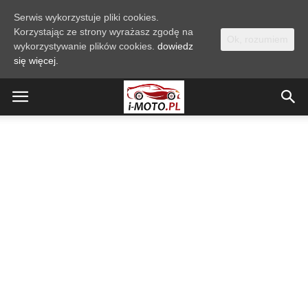
Serwis wykorzystuje pliki cookies.
Korzystając ze strony wyrażasz zgodę na
Ok, rozumiem
wykorzystywanie plików cookies.
dowiedz
się więcej.