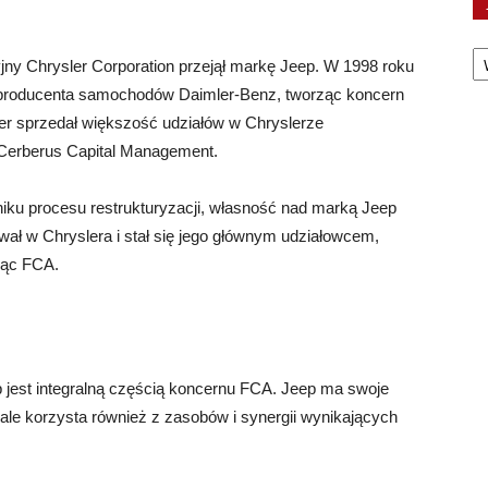
Ka
y Chrysler Corporation przejął markę Jeep. W 1998 roku
o producenta samochodów Daimler-Benz, tworząc koncern
er sprzedał większość udziałów w Chryslerze
Cerberus Capital Management.
niku procesu restrukturyzacji, własność nad marką Jeep
ował w Chryslera i stał się jego głównym udziałowcem,
ząc FCA.
 jest integralną częścią koncernu FCA. Jeep ma swoje
, ale korzysta również z zasobów i synergii wynikających