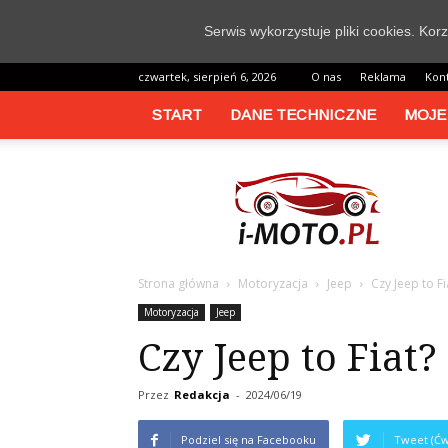
Serwis wykorzystuje pliki cookies. Ko
czwartek, sierpień 6, 2026
O nas
Reklama
Kon
START
DANE TECHNICZNE
MOJE
i-
moto.pl
Strona główna
Motoryzacja
Jeep
Czy Jeep to Fi
Motoryzacja
Jeep
Czy Jeep to Fiat?
Przez
Redakcja
-
2024/06/19
Podziel się na Facebooku
Tweet (Ćw