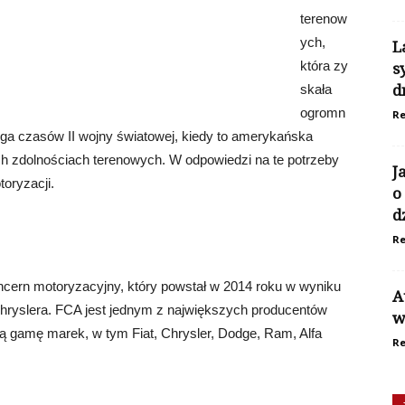
terenow
ych,
L
która zy
s
skała
d
ogromn
Re
ięga czasów II wojny światowej, kiedy to amerykańska
ch zdolnościach terenowych. W odpowiedzi na te potrzeby
J
toryzacji.
o
d
Re
oncern motoryzacyjny, który powstał w 2014 roku w wyniku
A
Chryslera. FCA jest jednym z największych producentów
w
 gamę marek, w tym Fiat, Chrysler, Dodge, Ram, Alfa
Re