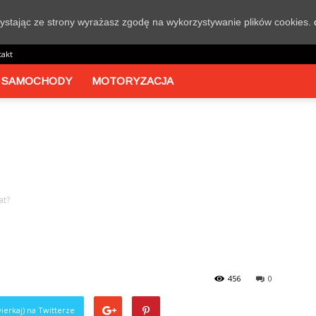
rzystając ze strony wyrażasz zgodę na wykorzystywanie plików cookies.
takt
 SAMOCHODY
MOTORYZACJA
at?
456
0
ierkaj) na Twitterze