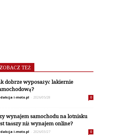
ZOBACZ TEŻ
ak dobrze wyposażyć lakiernie
amochodową?
dakcja i-moto.pl
-
2026/05/28
0
zy wynajem samochodu na lotnisku
est tańszy niż wynajem online?
dakcja i-moto.pl
-
2026/03/27
0