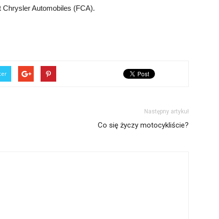
t Chrysler Automobiles (FCA).
ter
Następny artykuł
Co się życzy motocykliście?