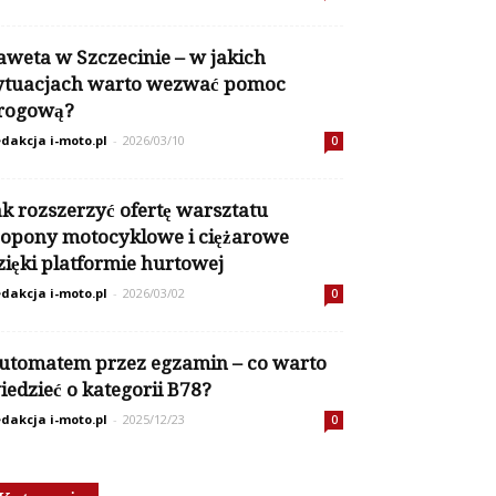
aweta w Szczecinie – w jakich
ytuacjach warto wezwać pomoc
rogową?
dakcja i-moto.pl
-
2026/03/10
0
ak rozszerzyć ofertę warsztatu
 opony motocyklowe i ciężarowe
zięki platformie hurtowej
dakcja i-moto.pl
-
2026/03/02
0
utomatem przez egzamin – co warto
iedzieć o kategorii B78?
dakcja i-moto.pl
-
2025/12/23
0