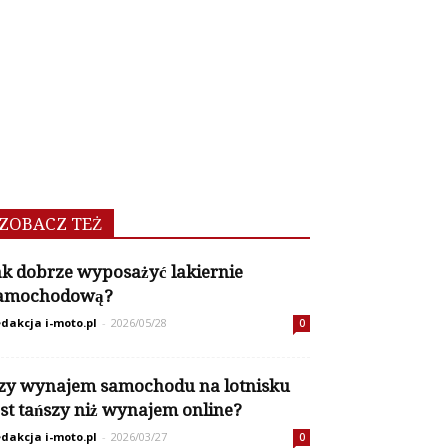
ZOBACZ TEŻ
ak dobrze wyposażyć lakiernie
amochodową?
dakcja i-moto.pl
-
2026/05/28
0
zy wynajem samochodu na lotnisku
est tańszy niż wynajem online?
dakcja i-moto.pl
-
2026/03/27
0