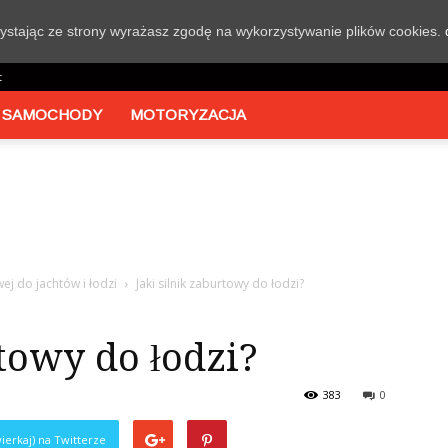
rzystając ze strony wyrażasz zgodę na wykorzystywanie plików cookies.
t
 SAMOCHODY
MOTORYZACJA
ej do jachtów i łodzi
Jaki silnik zaburtowy do łodzi?
rtowy do łodzi?
383
0
ierkaj) na Twitterze