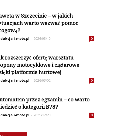
aweta w Szczecinie – w jakich
ytuacjach warto wezwać pomoc
rogową?
dakcja i-moto.pl
-
2026/03/10
0
ak rozszerzyć ofertę warsztatu
 opony motocyklowe i ciężarowe
zięki platformie hurtowej
dakcja i-moto.pl
-
2026/03/02
0
utomatem przez egzamin – co warto
iedzieć o kategorii B78?
dakcja i-moto.pl
-
2025/12/23
0