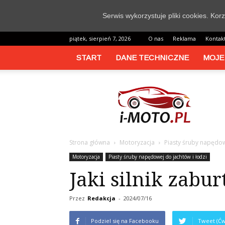
Serwis wykorzystuje pliki cookies. Ko
piątek, sierpień 7, 2026
O nas
Reklama
Kontak
START
DANE TECHNICZNE
MOJE
i-
moto.pl
Strona główna
Motoryzacja
Piasty śruby napędow
Motoryzacja
Piasty śruby napędowej do jachtów i łodzi
Jaki silnik zabu
Przez
Redakcja
-
2024/07/16
Podziel się na Facebooku
Tweet (Ćw