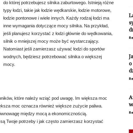
do której potrzebujesz silnika zaburtowego. Istnieją różne
typy łodzi, takie jak łodzie wędkarskie, łodzie motorowe,
L
łodzie pontonowe i wiele innych. Każdy rodzaj łodzi ma
s
inne wymagania dotyczące mocy silnika. Na przykład,
d
jeśli planujesz korzystać z łodzi głównie do wędkowania,
Re
silnik o mniejszej mocy może być wystarczający.
Natomiast jeśli zamierzasz używać łodzi do sportów
J
wodnych, będziesz potrzebować silnika o większej
o
mocy.
d
Re
A
ynników, które należy wziąć pod uwagę. Im większa moc
w
większa moc oznacza również większe zużycie paliwa.
Re
 równowagę między mocą a ekonomicznością.
są Twoje potrzeby i jak często zamierzasz korzystać