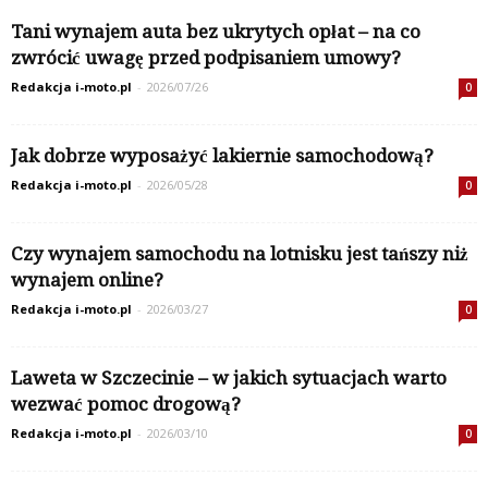
Tani wynajem auta bez ukrytych opłat – na co
zwrócić uwagę przed podpisaniem umowy?
Redakcja i-moto.pl
-
2026/07/26
0
Jak dobrze wyposażyć lakiernie samochodową?
Redakcja i-moto.pl
-
2026/05/28
0
Czy wynajem samochodu na lotnisku jest tańszy niż
wynajem online?
Redakcja i-moto.pl
-
2026/03/27
0
Laweta w Szczecinie – w jakich sytuacjach warto
wezwać pomoc drogową?
Redakcja i-moto.pl
-
2026/03/10
0