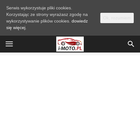
Serwis wykorzystuje pliki cookies.
Korzystając ze strony wyrażasz zgodę na
Ok, rozumiem
wykorzystywanie plików cookies.
dowiedz
się więcej.