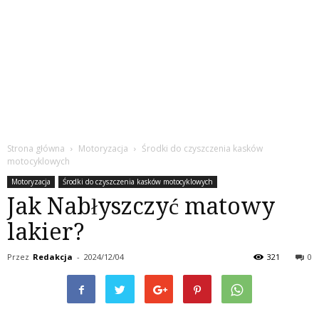
Strona główna
Motoryzacja
Środki do czyszczenia kasków
motocyklowych
Motoryzacja
Środki do czyszczenia kasków motocyklowych
Jak Nabłyszczyć matowy
lakier?
Przez
Redakcja
-
2024/12/04
321
0