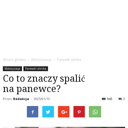
Strona główna
Motoryzacja
Panewki silnika
Motoryzacja
Panewki silnika
Co to znaczy spalić
na panewce?
Przez
Redakcja
-
2025/01/13
943
0