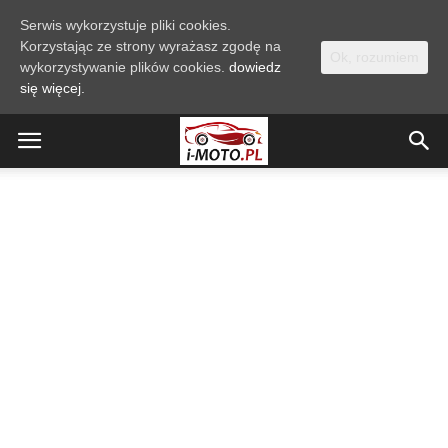
Serwis wykorzystuje pliki cookies.
Korzystając ze strony wyrażasz zgodę na
Ok, rozumiem
wykorzystywanie plików cookies.
dowiedz
się więcej.