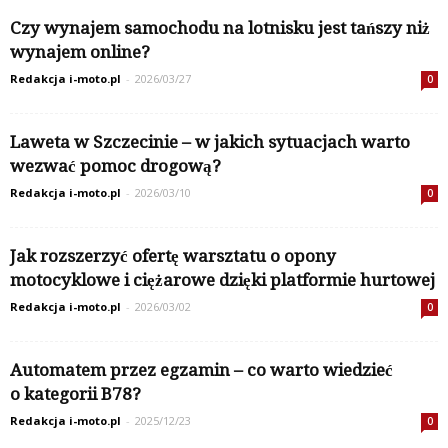
Czy wynajem samochodu na lotnisku jest tańszy niż
wynajem online?
Redakcja i-moto.pl
-
2026/03/27
0
Laweta w Szczecinie – w jakich sytuacjach warto
wezwać pomoc drogową?
Redakcja i-moto.pl
-
2026/03/10
0
Jak rozszerzyć ofertę warsztatu o opony
motocyklowe i ciężarowe dzięki platformie hurtowej
Redakcja i-moto.pl
-
2026/03/02
0
Automatem przez egzamin – co warto wiedzieć
o kategorii B78?
Redakcja i-moto.pl
-
2025/12/23
0