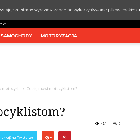
rzystając ze strony wyrażasz zgodę na wykorzystywanie plików cookies.
takt
 SAMOCHODY
MOTORYZACJA
a motocykla
Co się mówi motocyklistom?
ocyklistom?
421
0
ierkaj) na Twitterze