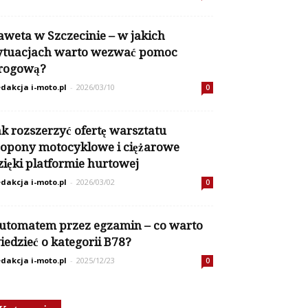
aweta w Szczecinie – w jakich
ytuacjach warto wezwać pomoc
rogową?
dakcja i-moto.pl
-
2026/03/10
0
ak rozszerzyć ofertę warsztatu
 opony motocyklowe i ciężarowe
zięki platformie hurtowej
dakcja i-moto.pl
-
2026/03/02
0
utomatem przez egzamin – co warto
iedzieć o kategorii B78?
dakcja i-moto.pl
-
2025/12/23
0