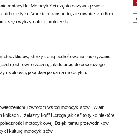
ania motocykla. Motocykliści często nazywają swoje
Ka
 nich nie tylko środkiem transportu, ale również źródłem
nież siłę i wytrzymałość motocykla.
ii motocyklistów, którzy cenią podróżowanie i odkrywanie
jazda jest równie ważna, jak dotarcie do docelowego
ży i wolności, jaką daje jazda na motocyklu.
powiedzeniom i zwrotom wśród motocyklistów. „Wiatr
kółkach”, „żelazny koń” i „droga jak cel” to tylko niektóre
połeczności motocyklowej. Dzięki temu przewodnikowi,
yk i kulturę motocyklistów.