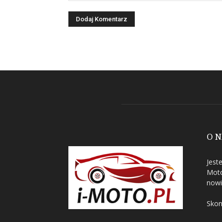
O 
Jest
Moto
nowi
Skon