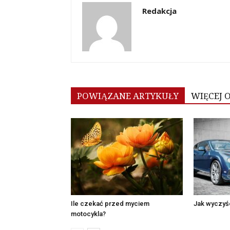
Redakcja
POWIĄZANE ARTYKUŁY
WIĘCEJ 
Ile czekać przed myciem
Jak wyczyśc
motocykla?