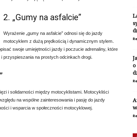
2. „Gumy na asfalcie”
L
s
d
Wyrażenie „gumy na asfalcie” odnosi się do jazdy
Re
motocyklem z dużą prędkością i dynamicznym stylem.
pisać swoje umiejętności jazdy i poczucie adrenaliny, które
 przyspieszania na prostych odcinkach drogi.
J
o
d
”
Re
ęzi i solidarności między motocyklistami. Motocykliści
zględu na wspólne zainteresowania i pasję do jazdy
A
w
ności i wsparcia w społeczności motocyklowej.
Re