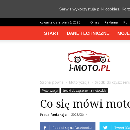
Serwis wykorzystuje pliki cookies. Ko
czwartek, sierpień 6, 2026
O nas
Reklama
Kon
START
DANE TECHNICZNE
MOJE
i-
moto.pl
Strona główna
Motoryzacja
Środki do czyszczeni
Motoryzacja
Środki do czyszczenia motocykla
Co się mówi mot
Przez
Redakcja
-
2025/08/14
Podziel się na Facebooku
Tweet (Ćw