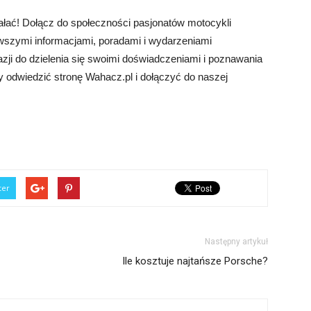
iałać! Dołącz do społeczności pasjonatów motocykli
owszymi informacjami, poradami i wydarzeniami
ji do dzielenia się swoimi doświadczeniami i poznawania
by odwiedzić stronę Wahacz.pl i dołączyć do naszej
ter
Następny artykuł
Ile kosztuje najtańsze Porsche?