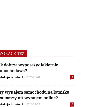
ZOBACZ TEŻ
ak dobrze wyposażyć lakiernie
amochodową?
dakcja i-moto.pl
-
2026/05/28
0
zy wynajem samochodu na lotnisku
est tańszy niż wynajem online?
dakcja i-moto.pl
-
2026/03/27
0