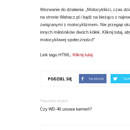
Wezwanie do działania: „Motocykliści, czas dz
na stronie Wahacz.pl i bądź na bieżąco z najn
związanymi z motocyklizmem. Nie przegap okaz
innych miłośników dwóch kółek. Kliknij tutaj, a
motocyklowej społeczności!”
Link tagu HTML:
Kliknij tutaj
PODZIEL SIĘ
Facebook
Twit
Poprzedni artykuł
Czy WD-40 usuwa kamień?