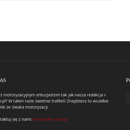
NAS
P
eś motoryzacyjnym entuzjastom tak jak nasza redakcja i-
.pl? W takim razie świetnie trafiłeś! Znajdziesz tu wszelkie
nki ze świata motoryzacji.
taktuj się z nami:
kontakt@i-moto.pl