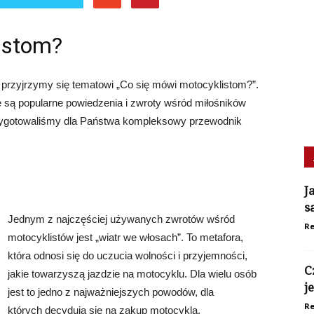
istom?
przyjrzymy się tematowi „Co się mówi motocyklistom?”.
ie są popularne powiedzenia i zwroty wśród miłośników
 przygotowaliśmy dla Państwa kompleksowy przewodnik
J
s
Jednym z najczęściej używanych zwrotów wśród
Re
motocyklistów jest „wiatr we włosach”. To metafora,
która odnosi się do uczucia wolności i przyjemności,
C
jakie towarzyszą jazdzie na motocyklu. Dla wielu osób
j
jest to jedno z najważniejszych powodów, dla
Re
których decydują się na zakup motocykla.