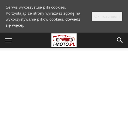
Serwis wykorzystuje pliki cookies.
Korzystając ze strony wyrażasz zgodę na
Ok, rozumiem
wykorzystywanie plików cookies.
dowiedz
się więcej.