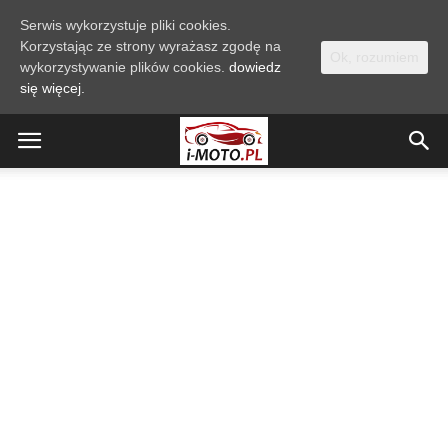
Serwis wykorzystuje pliki cookies.
Korzystając ze strony wyrażasz zgodę na
Ok, rozumiem
wykorzystywanie plików cookies.
dowiedz
się więcej.