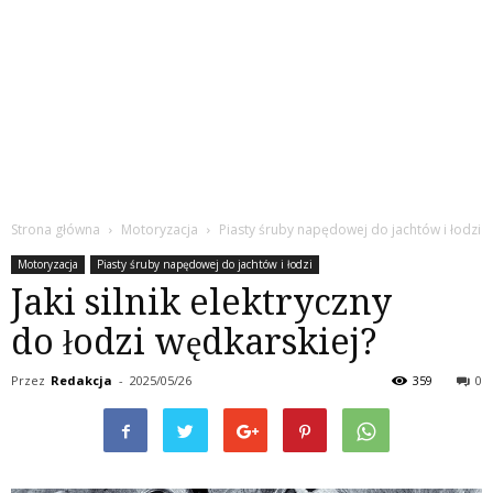
Strona główna
Motoryzacja
Piasty śruby napędowej do jachtów i łodzi
Motoryzacja
Piasty śruby napędowej do jachtów i łodzi
Jaki silnik elektryczny
do łodzi wędkarskiej?
Przez
Redakcja
-
2025/05/26
359
0