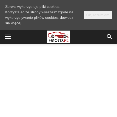
Serwis wykorzystuje pliki cookies.
Korzystając ze strony wyrażasz zgodę na
Ok, rozumiem
wykorzystywanie plików cookies.
dowiedz
się więcej.