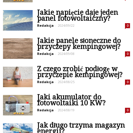
Jakie napięcie daje jeden
panel fotowoltaiczny?
Redakcja
-
2024/09/22
0
Jakie panele słoneczne do
przyczepy kempingowej?
Redakcja
-
2024/09/08
0
Z czego zrobić podłogę w
przyczepie kempingowej?
Redakcja
-
2024/08/25
0
Jaki akumulator do
fotowoltaiki 10 KW?
Redakcja
-
2024/08/19
0
Jak długo trzyma magazyn
energii?