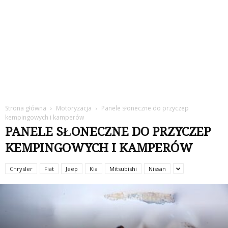
Strona główna
Motoryzacja
Panele słoneczne do przyczep
kempingowych i kamperów
PANELE SŁONECZNE DO PRZYCZEP
KEMPINGOWYCH I KAMPERÓW
Chrysler
Fiat
Jeep
Kia
Mitsubishi
Nissan