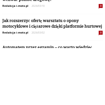
Laweta w Szczecinie – w jakich sytuacjach warto
wezwać pomoc drogową?
Redakcja i-moto.pl
-
2026/03/10
0
Jak rozszerzyć ofertę warsztatu o opony
motocyklowe i ciężarowe dzięki platformie hurtowej
Redakcja i-moto.pl
-
2026/03/02
0
Automatem przez egzamin – co warto wiedzieć
o kategorii B78?
Redakcja i-moto.pl
-
2025/12/23
0
Kategorie
Kategorie