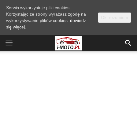
Serwis wykorzystuje pliki cookies.
Korzystając ze strony wyrażasz zgodę na
Ok, rozumiem
wykorzystywanie plików cookies.
dowiedz
się więcej.