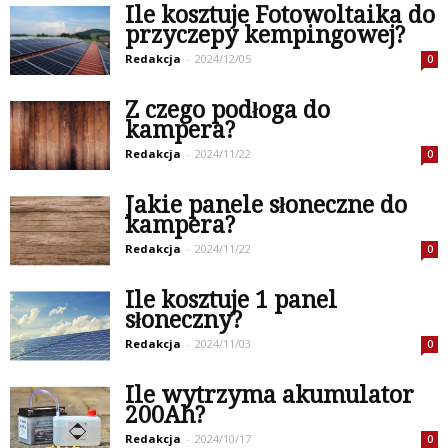
Ile kosztuje Fotowoltaika do
przyczepy kempingowej?
Redakcja
-
2024/12/05
0
Z czego podłoga do
kampera?
Redakcja
-
2024/11/22
0
Jakie panele słoneczne do
kampera?
Redakcja
-
2024/11/22
0
Ile kosztuje 1 panel
słoneczny?
Redakcja
-
2024/11/03
0
Ile wytrzyma akumulator
200Ah?
Redakcja
-
2024/10/17
0