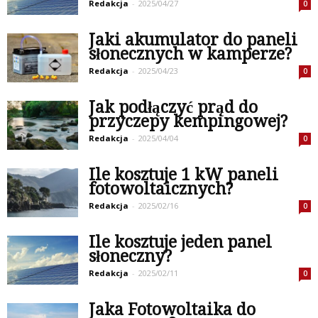
Redakcja
-
2025/04/27
0
Jaki akumulator do paneli
słonecznych w kamperze?
Redakcja
-
2025/04/23
0
Jak podłączyć prąd do
przyczepy kempingowej?
Redakcja
-
2025/04/04
0
Ile kosztuje 1 kW paneli
fotowoltaicznych?
Redakcja
-
2025/02/16
0
Ile kosztuje jeden panel
słoneczny?
Redakcja
-
2025/02/11
0
Jaka Fotowoltaika do