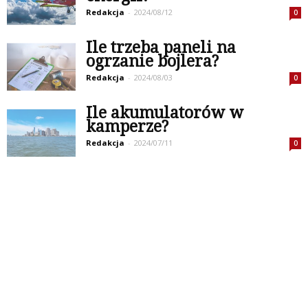
Redakcja
-
2024/08/12
0
Ile trzeba paneli na
ogrzanie bojlera?
Redakcja
-
2024/08/03
0
Ile akumulatorów w
kamperze?
Redakcja
-
2024/07/11
0
Załaduj więcej