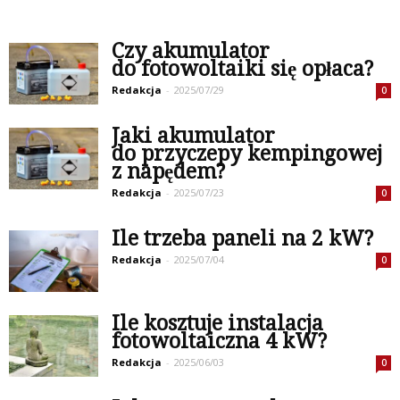
Czy akumulator
do fotowoltaiki się opłaca?
Redakcja
-
2025/07/29
0
Jaki akumulator
do przyczepy kempingowej
z napędem?
Redakcja
-
2025/07/23
0
Ile trzeba paneli na 2 kW?
Redakcja
-
2025/07/04
0
Ile kosztuje instalacja
fotowoltaiczna 4 kW?
Redakcja
-
2025/06/03
0