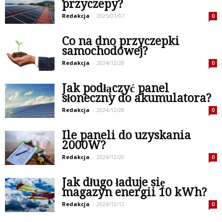
przyczepy?
Redakcja
-
2025/01/07
0
Co na dno przyczepki
samochodowej?
Redakcja
-
2024/12/28
0
Jak podłączyć panel
słoneczny do akumulatora?
Redakcja
-
2024/12/28
0
Ile paneli do uzyskania
2000W?
Redakcja
-
2024/12/20
0
Jak długo ładuje się
magazyn energii 10 kWh?
Redakcja
-
2024/12/12
0