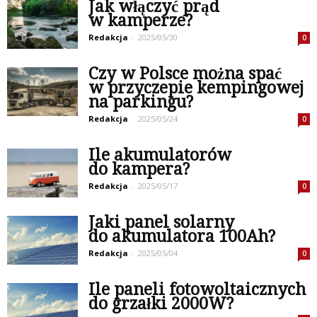
Jak włączyć prąd
w kamperze?
Redakcja
-
2025/05/30
0
Czy w Polsce można spać
w przyczepie kempingowej
na parkingu?
Redakcja
-
2025/05/24
0
Ile akumulatorów
do kampera?
Redakcja
-
2025/05/17
0
Jaki panel solarny
do akumulatora 100Ah?
Redakcja
-
2025/05/04
0
Ile paneli fotowoltaicznych
do grzałki 2000W?