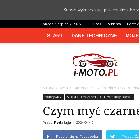
Serwis wykorzystuje pliki cookies. Ko
piątek, sierpień 7, 2026
O nas
Reklama
Kontak
START
DANE TECHNICZNE
MOJE
i-
moto.pl
Strona główna
Motoryzacja
Środki do czyszczen
Motoryzacja
Środki do czyszczenia kasków motocyklowych
Czym myć czarne
Przez
Redakcja
-
2024/04/10
Podziel się na Facebooku
Tweet (Ćw