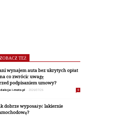
ZOBACZ TEŻ
ani wynajem auta bez ukrytych opłat
 na co zwrócić uwagę
rzed podpisaniem umowy?
dakcja i-moto.pl
-
2026/07/26
0
ak dobrze wyposażyć lakiernie
amochodową?