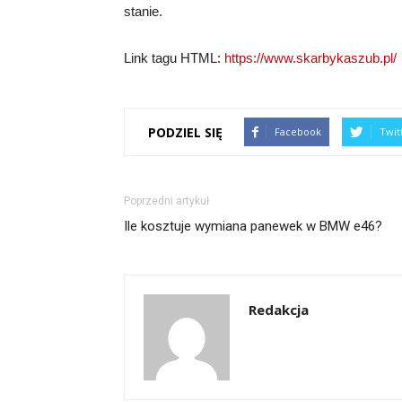
stanie.
Link tagu HTML:
https://www.skarbykaszub.pl/
PODZIEL SIĘ
Facebook
Twit
Poprzedni artykuł
Ile kosztuje wymiana panewek w BMW e46?
Redakcja