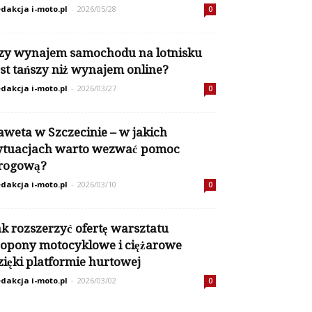
dakcja i-moto.pl
-
2026/05/28
0
zy wynajem samochodu na lotnisku
est tańszy niż wynajem online?
dakcja i-moto.pl
-
2026/03/27
0
aweta w Szczecinie – w jakich
ytuacjach warto wezwać pomoc
rogową?
dakcja i-moto.pl
-
2026/03/10
0
ak rozszerzyć ofertę warsztatu
 opony motocyklowe i ciężarowe
zięki platformie hurtowej
dakcja i-moto.pl
-
2026/03/02
0