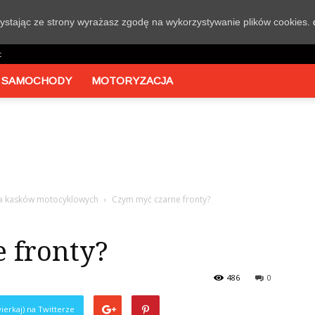
rzystając ze strony wyrażasz zgodę na wykorzystywanie plików cookies.
t
 SAMOCHODY
MOTORYZACJA
ia kasków motocyklowych
Czym myć czarne fronty?
 fronty?
486
0
ierkaj) na Twitterze