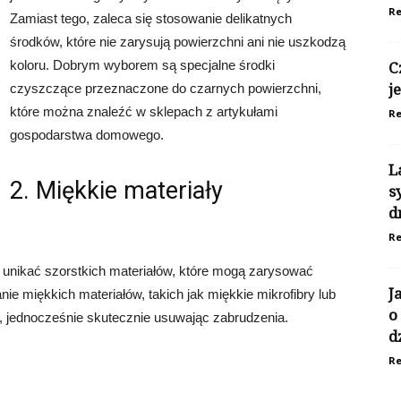
Re
Zamiast tego, zaleca się stosowanie delikatnych
środków, które nie zarysują powierzchni ani nie uszkodzą
koloru. Dobrym wyborem są specjalne środki
C
czyszczące przeznaczone do czarnych powierzchni,
j
które można znaleźć w sklepach z artykułami
Re
gospodarstwa domowego.
L
2. Miękkie materiały
s
d
Re
unikać szorstkich materiałów, które mogą zarysować
J
ie miękkich materiałów, takich jak miękkie mikrofibry lub
o
ni, jednocześnie skutecznie usuwając zabrudzenia.
d
Re