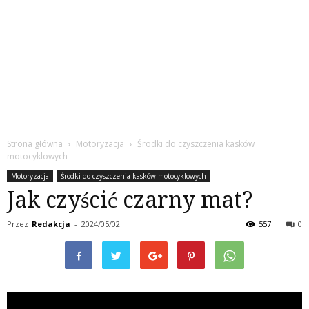
Strona główna
Motoryzacja
Środki do czyszczenia kasków
motocyklowych
Motoryzacja
Środki do czyszczenia kasków motocyklowych
Jak czyścić czarny mat?
Przez
Redakcja
-
2024/05/02
557
0